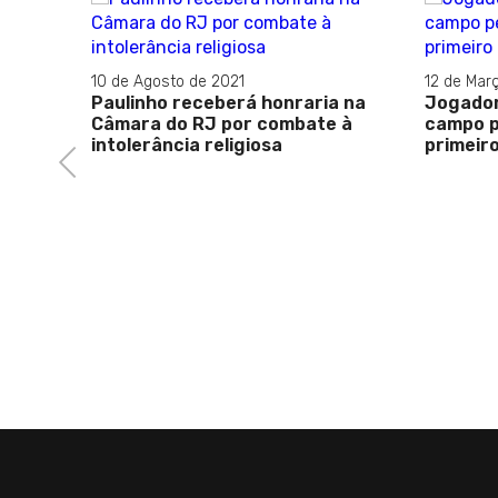
10 de Agosto de 2021
12 de Mar
 finais
Paulinho receberá honraria na
Jogador
Contest
Câmara do RJ por combate à
campo p
intolerância religiosa
primeir
Previous