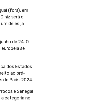
uai (fora), em
Diniz será o
 um deles já
 junho de 24. O
 europeia se
rica dos Estados
peito ao pré-
s de Paris-2024.
rrocos e Senegal
a a categoria no