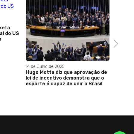
01 de Ma
keta
Delegad
al do US
Lima qu
a
socorre
Next
14 de Julho de 2025
Hugo Motta diz que aprovação de
lei de incentivo demonstra que o
esporte é capaz de unir o Brasil