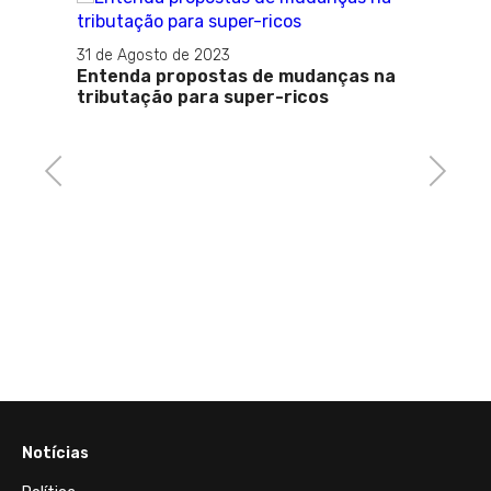
31 de Agosto de 2023
Entenda propostas de mudanças na
tributação para super-ricos
Previous
Next
11 de S
rtura
Brasil
tre de
suspe
Notícias