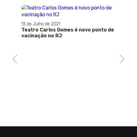
13 de Julho de 2021
Teatro Carlos Gomes é novo ponto de
13 de J
vacinação no RJ
Gover
sexta-
para 
Previous
Next
êmio