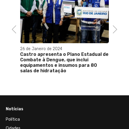
Previous
Next
26 de Janeiro de 2024
24 de A
OD e
Castro apresenta o Plano Estadual de
Opera
Combate à Dengue, que inclui
inter
equipamentos e insumos para 80
reméd
salas de hidratação
Notícias
Política
Cidades