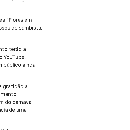
nea "Flores em
ssos do sambista,
nto terão a
no YouTube,
 público ainda
 gratidão a
vimento
em do carnaval
ncia de uma