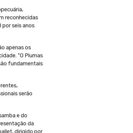
pecuária,
am reconhecidas
 por seis anos
não apenas os
cidade. "O Plumas
 são fundamentais
rentes,
ssionais serão
 samba e do
presentação da
let, dirigido por