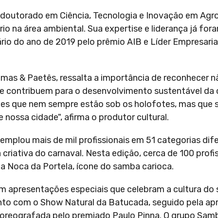
doutorado em Ciência, Tecnologia e Inovação em Agro
o na área ambiental. Sua expertise e liderança já for
rio do ano de 2019 pelo prêmio AIB e Líder Empresarial
umas & Paetês, ressalta a importância de reconhecer 
ue contribuem para o desenvolvimento sustentável da 
eles que nem sempre estão sob os holofotes, mas que
 nossa cidade", afirma o produtor cultural.
mplou mais de mil profissionais em 51 categorias dife
riativa do carnaval. Nesta edição, cerca de 100 profi
a Noca da Portela, ícone do samba carioca.
om apresentações especiais que celebram a cultura do
ento com o Show Natural da Batucada, seguido pela a
reografada pelo premiado Paulo Pinna. O grupo Sambal