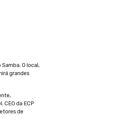
 Samba. O local,
nirá grandes
ente,
el. CEO da ECP
setores de