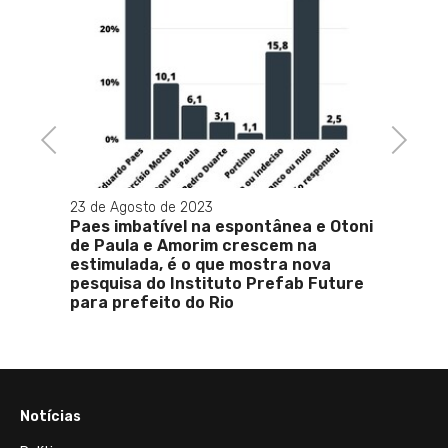
27 de A
Justi
manif
MST; 
absur
Previous
Next
23 de Agosto de 2023
s:
Paes imbatível na espontânea e Otoni
or
de Paula e Amorim crescem na
tados
estimulada, é o que mostra nova
pesquisa do Instituto Prefab Future
para prefeito do Rio
Notícias