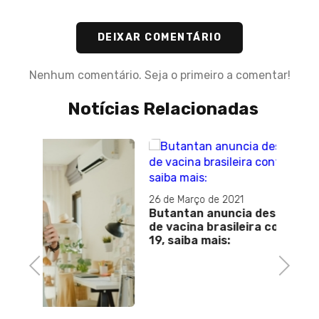
DEIXAR COMENTÁRIO
Nenhum comentário. Seja o primeiro a comentar!
Notícias Relacionadas
15 de M
Lula 
26 de Março de 2021
e novo
Butantan anuncia desenvolvimento
de vacina brasileira contra a covid-
19, saiba mais:
Previous
Next