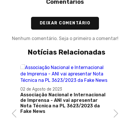
Comentários
DEIXAR COMENTÁRIO
Nenhum comentário. Seja o primeiro a comentar!
Notícias Relacionadas
02 de Agosto de 2023
26 de 
s 20
Associação Nacional e Internacional
Em co
iterói
de Imprensa - ANI vai apresentar
Flores
Nota Técnica na PL 3623/2023 da
Àgua (
Fake News
Baoba
Previous
Next