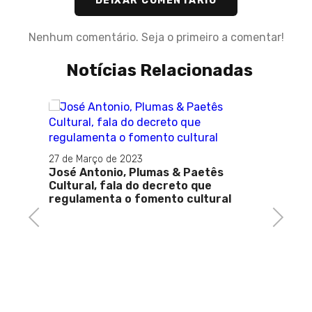
DEIXAR COMENTÁRIO
Nenhum comentário. Seja o primeiro a comentar!
Notícias Relacionadas
27 de Março de 2023
José Antonio, Plumas & Paetês
Cultural, fala do decreto que
regulamenta o fomento cultural
Previous
Next
17 de F
a,
DANÇA
enato
2024