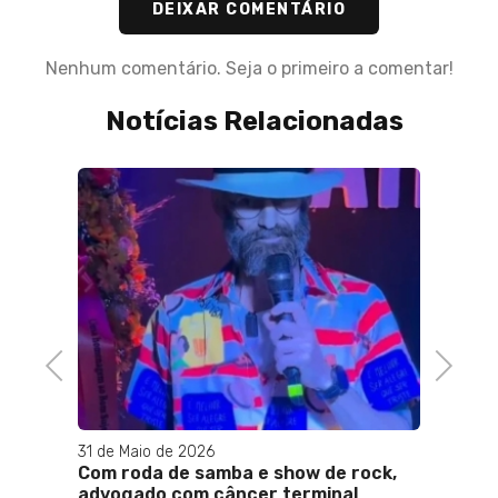
DEIXAR COMENTÁRIO
Nenhum comentário. Seja o primeiro a comentar!
Notícias Relacionadas
17 de A
Projet
Terap
Trans
(TEA)
Previous
Next
31 de Maio de 2026
te vai
Com roda de samba e show de rock,
advogado com câncer terminal