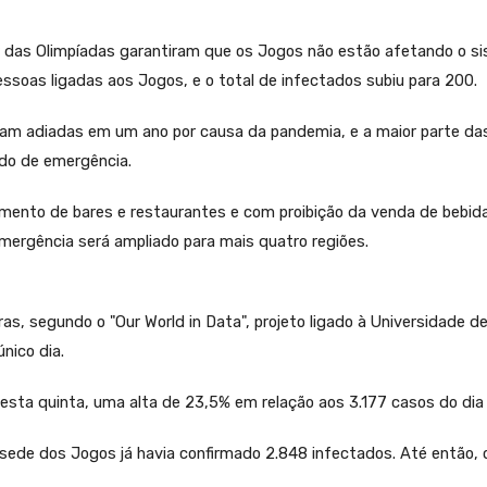
or das Olimpíadas garantiram que os Jogos não estão afetando o 
soas ligadas aos Jogos, e o total de infectados subiu para 200.
oram adiadas em um ano por causa da pandemia, e a maior parte d
ado de emergência.
amento de bares e restaurantes e com proibição da venda de bebida
mergência será ampliado para mais quatro regiões.
s, segundo o "Our World in Data", projeto ligado à Universidade d
nico dia.
esta quinta, uma alta de 23,5% em relação aos 3.177 casos do dia 
 a sede dos Jogos já havia confirmado 2.848 infectados. Até então,