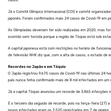
casos.
Já o Comitê Olímpico Internacional (COI) e comitê organizad
japonês. Foram confirmados mais 24 casos de Covid-19 em pes
As Olimpíadas deveriam ter sido realizadas em 2020, mas f
ocorrido sem torcida porque a região de Tóquio está sob est
A capital japonesa está com restrições no horário de funcion
de televisão NHK diz que, com a alta de casos, o estado de e
Recordes no Japão e em Tóquio
O Japão registrou 9.675 casos de Covid-19 nas últimas 24 hora
país nunca tinha confirmado mais de 8 mil infectados em um ú
Já a capital Tóquio anunciou um recorde de 3.865 infecções n
É o terceiro dia seguido de recorde, pois na terça-feira (27)
novos infectados eram os 2.520 registrados em 7 de janeiro.