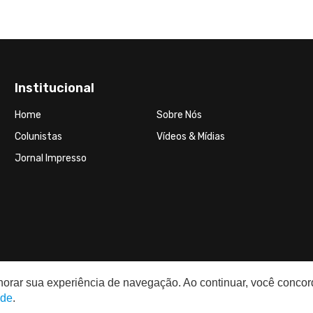
Institucional
Home
Sobre Nós
Colunistas
Vídeos & Mídias
Jornal Impresso
elhorar sua experiência de navegação. Ao continuar, você conco
ade
.