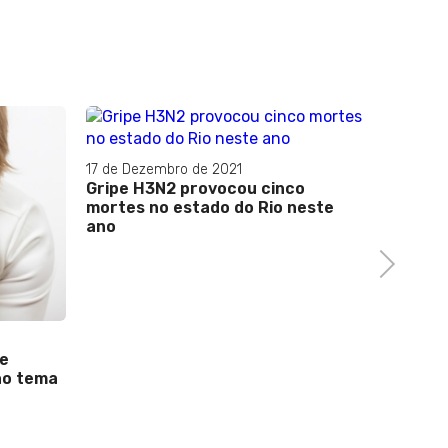
17 de Dezembro de 2021
Gripe H3N2 provocou cinco
mortes no estado do Rio neste
ano
Next
21 de Jul
 e
Com nov
ão tema
rapidez
é
medica