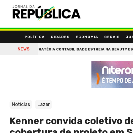
POLÍTICA
CIDADES
ECONOMIA
GERAIS
JU
NEWS
DE'
ESTRATÉGIA CONTABILIDADE ESTREIA NA BEAUTY ESTHETIC 
Notícias
Lazer
Kenner convida coletivo de
cobertura de projeto em S