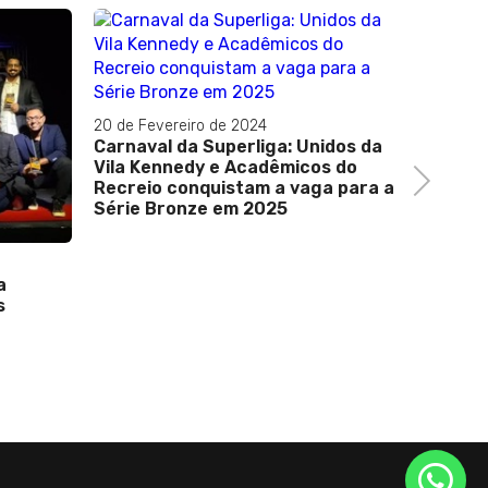
20 de Fevereiro de 2024
Carnaval da Superliga: Unidos da
Vila Kennedy e Acadêmicos do
Next
Recreio conquistam a vaga para a
Série Bronze em 2025
09 de Ma
a
Marlene
s
feito p
deboch