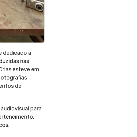
 e dedicado a
oduzidas nas
Crias esteve em
fotografias
mentos de
audiovisual para
ertencimento,
cos.