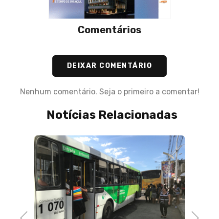
Comentários
DEIXAR COMENTÁRIO
Nenhum comentário. Seja o primeiro a comentar!
Notícias Relacionadas
02 de 
delas
Detra
id-19
diária
quinta
Previous
Next