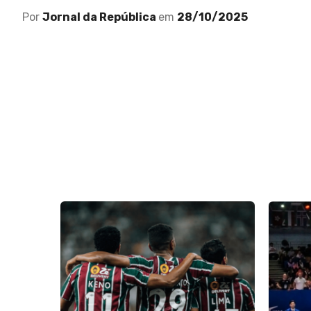
Por
Jornal da República
em
28/10/2025
leira e
er