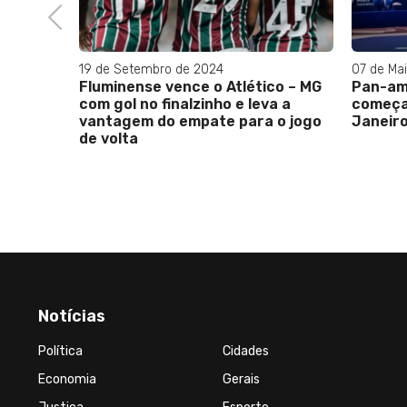
Previous
19 de Setembro de 2024
07 de Mai
Fluminense vence o Atlético – MG
Pan-ame
com gol no finalzinho e leva a
começa 
vantagem do empate para o jogo
Janeiro
de volta
Notícias
Política
Cidades
Economia
Gerais