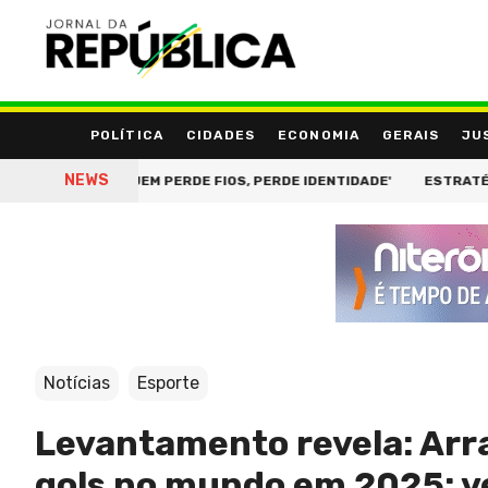
POLÍTICA
CIDADES
ECONOMIA
GERAIS
JU
NEWS
: 'QUEM PERDE FIOS, PERDE IDENTIDADE'
ESTRATÉGIA CONTABI
Notícias
Esporte
Levantamento revela: Arr
gols no mundo em 2025; v