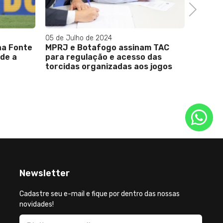
Next
05 de Julho de 2024
02 de Ju
a Fonte
MPRJ e Botafogo assinam TAC
Torcid
de a
para regulação e acesso das
André d
torcidas organizadas aos jogos
do Amér
da dire
clube
Newsletter
Cadastre seu e-mail e fique por dentro das nossas
novidades!