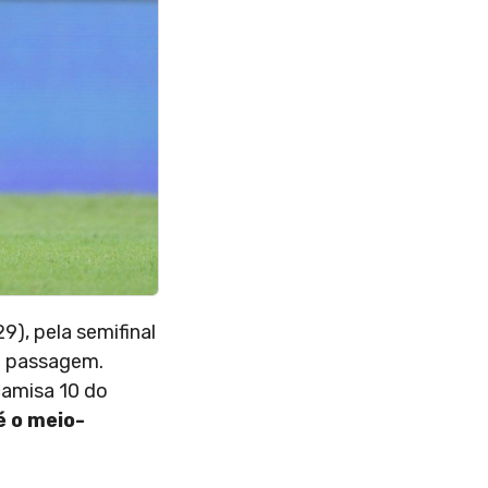
9), pela semifinal
de passagem.
camisa 10 do
 o meio-