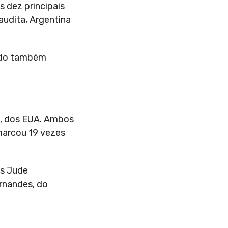
 dez principais
audita, Argentina
íodo também
C, dos EUA. Ambos
 marcou 19 vezes
ês Jude
ernandes, do