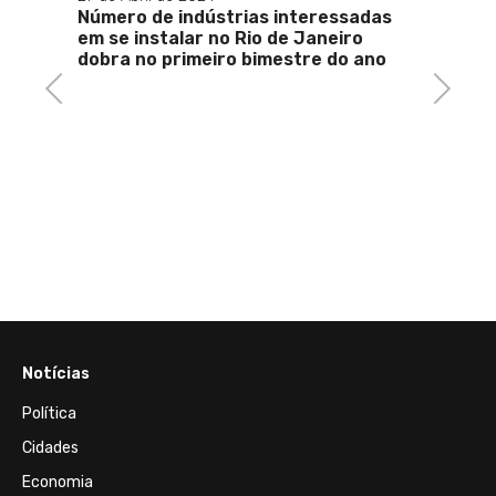
erão
Número de indústrias interessadas
 e no
em se instalar no Rio de Janeiro
dobra no primeiro bimestre do ano
Previous
Next
10 de M
Petro
18,77
de um
Notícias
Política
Cidades
Economia