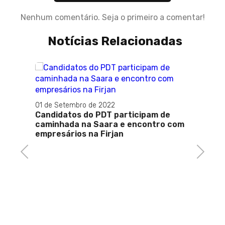
Nenhum comentário. Seja o primeiro a comentar!
Notícias Relacionadas
10 de M
Aprov
01 de Setembro de 2022
turism
Candidatos do PDT participam de
caminhada na Saara e encontro com
empresários na Firjan
Previous
Next