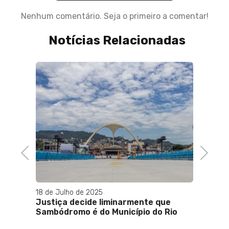
Nenhum comentário. Seja o primeiro a comentar!
Notícias Relacionadas
28 de Maio de 2024
Moraes autoriza PF a ouvir delegado
investigado por morte de Marielle
Previous
Next
30 d
que
Jul
o Rio
oco
no 