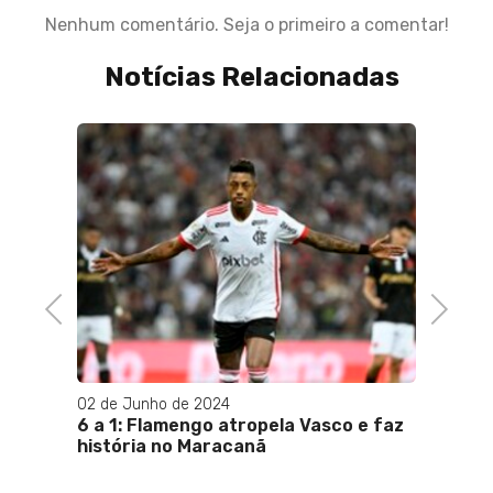
Nenhum comentário. Seja o primeiro a comentar!
Notícias Relacionadas
o do
21 de A
Liber
virada
Sarsfi
Previous
Next
02 de Junho de 2024
6 a 1: Flamengo atropela Vasco e faz
história no Maracanã