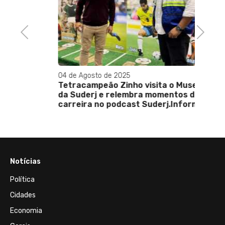
Previous
Next
04 de Agosto de 2025
13 de J
Tetracampeão Zinho visita o Museu
Mansã
da Suderj e relembra momentos da
show 
carreira no podcast Suderj.Informa
BEST 
Notícias
Política
Cidades
Economia