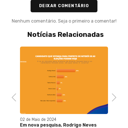
DEIXAR COMENTÁRIO
Nenhum comentário. Seja o primeiro a comentar!
Notícias Relacionadas
enção
Previous
Next
02 de Maio de 2024
11 de M
Em nova pesquisa, Rodrigo Neves
Govern