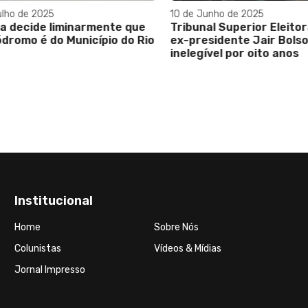
ho de 2025
10 de Junho de 2025
 decide liminarmente que
Tribunal Superior Eleitora
omo é do Município do Rio
ex-presidente Jair Bolson
inelegível por oito anos
Institucional
Home
Sobre Nós
Colunistas
Vídeos & Mídias
Jornal Impresso