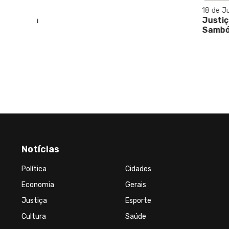
18 de Jul
s causam
Justiça
por ano
Sambódr
Notícias
Política
Cidades
Economia
Gerais
Justiça
Esporte
Cultura
Saúde