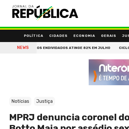
POLÍTICA
CIDADES
ECONOMIA
GERAIS
JU
NEWS
RASILEIROS ENDIVIDADOS ATINGE 82% EM JULHO
CICLONE BOMBA
Notícias
Justiça
MPRJ denuncia coronel do
Botto Maia por assédio se