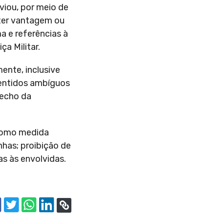
viou, por meio de
ter vantagem ou
a e referências à
a Militar.
ente, inclusive
sentidos ambíguos
recho da
como medida
nhas; proibição de
as às envolvidas.