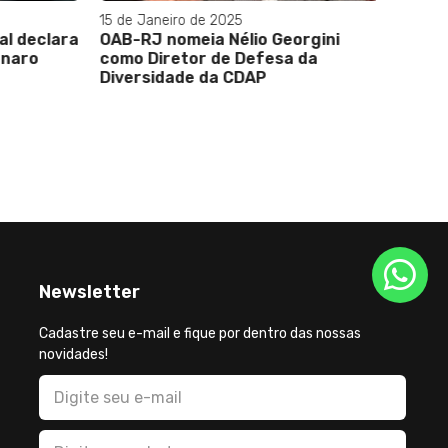
15 de Janeiro de 2025
01 de Ju
l declara
OAB-RJ nomeia Nélio Georgini
AGU Con
aro
como Diretor de Defesa da
do Prog
Diversidade da CDAP
Militar
Newsletter
Cadastre seu e-mail e fique por dentro das nossas
novidades!