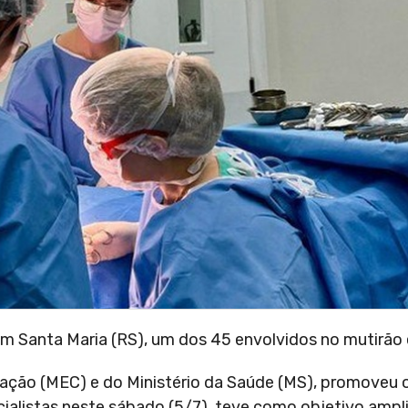
 em Santa Maria (RS), um dos 45 envolvidos no mutirão
cação (MEC) e do Ministério da Saúde (MS), promoveu o
alistas neste sábado (5/7), teve como objetivo ampl