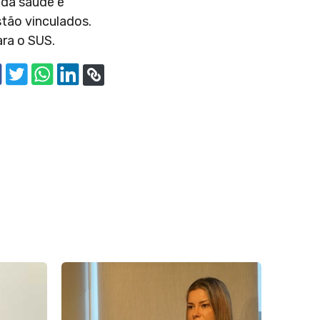
 da saúde e
stão vinculados.
ara o SUS.