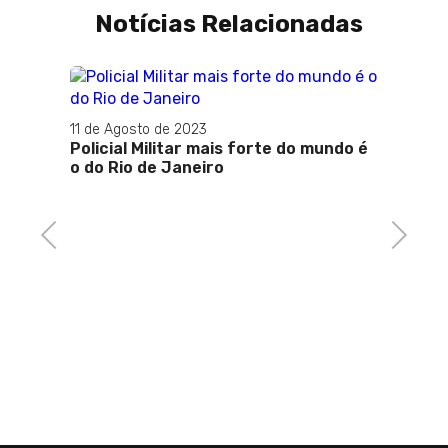
Notícias Relacionadas
11 de Agosto de 2023
Policial Militar mais forte do mundo é
o do Rio de Janeiro
na
 só
Previous
Next
20 de A
O camp
Flame