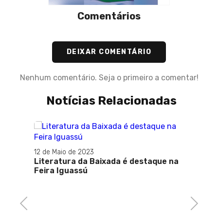
Comentários
DEIXAR COMENTÁRIO
Nenhum comentário. Seja o primeiro a comentar!
Notícias Relacionadas
aio de 2023
tura da Baixada é destaque na
24 de Abril de 2024
Iguassú
Gabriela Dias traz no
Temporada de Reis, 
personagem Anunite
Previous
Next