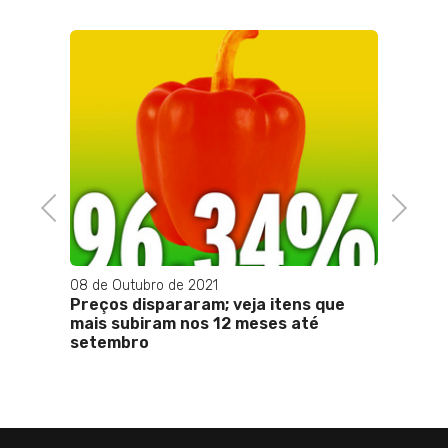
14 de M
Desen
peque
segun
Previous
Next
08 de Outubro de 2021
listas
Preços dispararam; veja itens que
pós
mais subiram nos 12 meses até
setembro