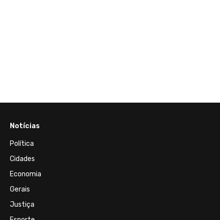
23 de J
nte,
Minist
l
gover
Eduar
cassa
probl
Notícias
Política
Cidades
Economia
Gerais
Justiça
Esporte