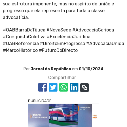
sua estrutura imponente, mas no espírito de união e
progresso que ela representa para toda a classe
advocatícia.
#OABBarraDaTijuca #NovaSede #AdvocaciaCarioca
#ConquistaColetiva #ExcelênciaJurídica
#OABReferência #DireitoEmProgresso #AdvocaciaUnida
#MarcoHistórico #FuturoDoDirecto
Por
Jornal da República
em
01/10/2024
Compartilhar
PUBLICIDADE