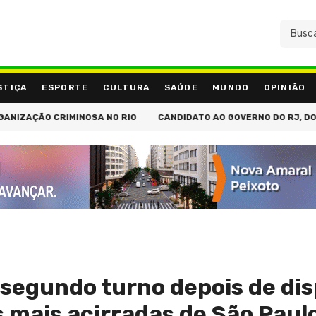
STIÇA
ESPORTE
CULTURA
SAÚDE
MUNDO
OPINIÃO
 CRIMINOSA NO RIO
CANDIDATO AO GOVERNO DO RJ, DOUGLAS RUA
 segundo turno depois de di
s mais acirradas de São Paul