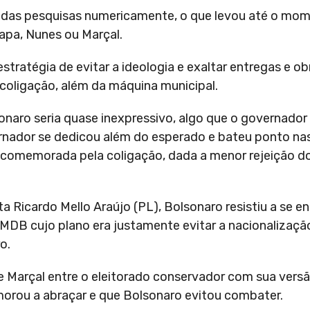
 das pesquisas numericamente, o que levou até o mome
apa, Nunes ou Marçal.
ratégia de evitar a ideologia e exaltar entregas e o
coligação, além da máquina municipal.
onaro seria quase inexpressivo, algo que o governador 
rnador se dedicou além do esperado e bateu ponto na
u comemorada pela coligação, dada a menor rejeição 
ta Ricardo Mello Araújo (PL), Bolsonaro resistiu a se e
MDB cujo plano era justamente evitar a nacionalizaçã
o.
de Marçal entre o eleitorado conservador com sua ver
emorou a abraçar e que Bolsonaro evitou combater.