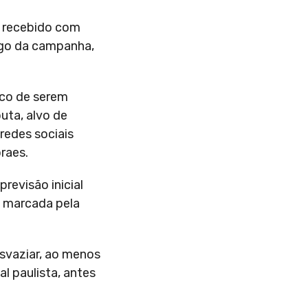
r recebido com
ongo da campanha,
sco de serem
uta, alvo de
redes sociais
raes.
revisão inicial
a marcada pela
esvaziar, ao menos
l paulista, antes