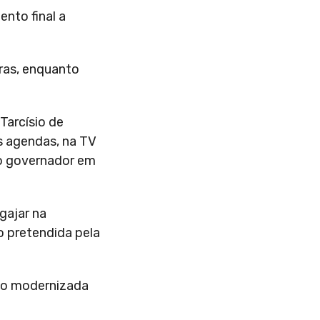
nto final a
bras, enquanto
Tarcísio de
s agendas, na TV
do governador em
ngajar na
o pretendida pela
são modernizada