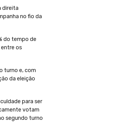
direita
mpanha no fio da
65% do tempo de
 entre os
o turno e, com
ção da eleição
culdade para ser
ricamente votam
 no segundo turno