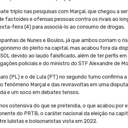
mpate triplo nas pesquisas com Marçal, que chegou a se
s de factoides e ofensas pessoas contra os rivais ao l
exta-feira (4) para associá-lo ao consumo de drogas.
ampanhas de Nunes e Boulos, já que ambos corriam o ri
agonismo do pleito na capital, mas acabou fora da disp
OL devido ao laudo falsificado, além de ter perfis em 
igações policiais e do ministro do STF Alexandre de Mo
ro (PL) e o de Lula (PT) no segundo turno confirma a p
do fenômeno Marçal e das reviravoltas em uma disput
rada e um soco em debates tensos.
nos ostensiva do que se pretendia, o que acabou por 
nente do PRTB, o caráter nacional da eleição na capita
e lulistas e bolsonaristas vista em 2022.