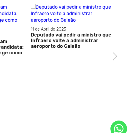
29 de Abr
A FILH
11 de Abril de 2023
Deputado vai pedir a ministro que
Infraero volte a administrar
m
aeroporto do Galeão
didata:
ge como
Next