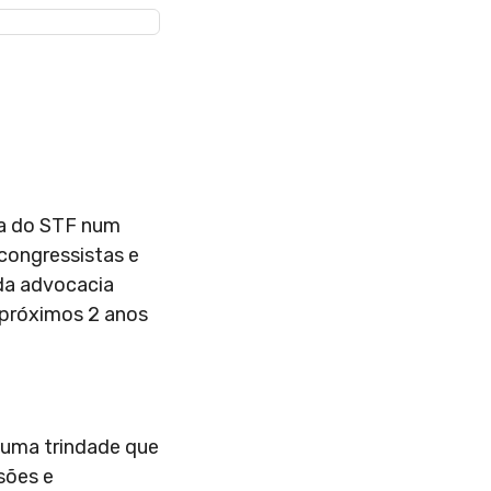
ia do STF num
congressistas e
 da advocacia
 próximos 2 anos
numa trindade que
sões e