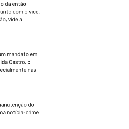
do da então
junto com o vice,
ão, vide a
 num mandato em
ida Castro, o
pecialmente nas
 manutenção do
ma notícia-crime