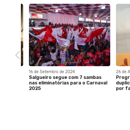
Previous
16 de Setembro de 2024
26 de Abri
mo uma
Salgueiro segue com 7 sambas
Program
 o
nas eliminatórias para o Carnaval
duplica
stema
2025
por fal
ma 21