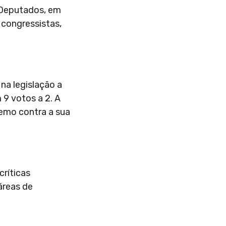
s Deputados, em
 congressistas,
na legislação a
9 votos a 2. A
remo contra a sua
críticas
áreas de