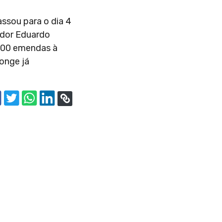
assou para o dia 4
ador Eduardo
 200 emendas à
longe já