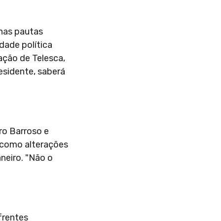
 nas pautas
idade política
ação de Telesca,
esidente, saberá
tro Barroso e
, como alterações
aneiro. "Não o
frentes