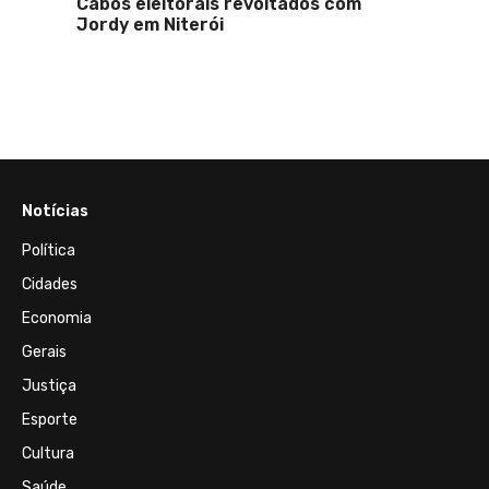
Cabos eleitorais revoltados com
Sheila
Jordy em Niterói
prefe
podem
na dis
Iguaç
Notícias
Política
Cidades
Economia
Gerais
Justiça
Esporte
Cultura
Saúde