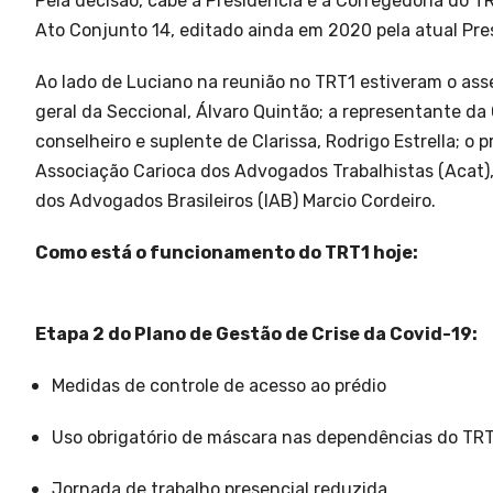
Pela decisão, cabe à Presidência e à Corregedoria do T
Ato Conjunto 14, editado ainda em 2020 pela atual Pres
Ao lado de Luciano na reunião no TRT1 estiveram o ass
geral da Seccional, Álvaro Quintão; a representante da 
conselheiro e suplente de Clarissa, Rodrigo Estrella; o 
Associação Carioca dos Advogados Trabalhistas (Acat),
dos Advogados Brasileiros (IAB) Marcio Cordeiro.
Como está o funcionamento do TRT1 hoje:
Etapa 2 do Plano de Gestão de Crise da Covid-19:
Medidas de controle de acesso ao prédio
Uso obrigatório de máscara nas dependências do TR
Jornada de trabalho presencial reduzida