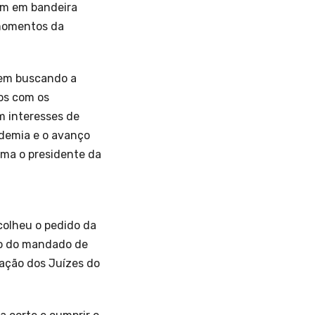
rem em bandeira
 momentos da
vem buscando a
dos com os
m interesses de
ndemia e o avanço
rma o presidente da
olheu o pedido da
ão do mandado de
iação dos Juízes do