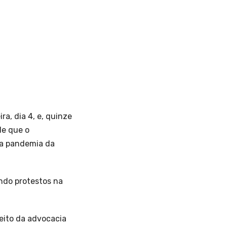
a, dia 4, e, quinze
de que o
 a pandemia da
ndo protestos na
leito da advocacia