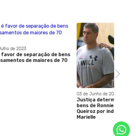
15 de Mai
 de bens
Audienc
s de 70
caso Po
de Edua
Next
03 de Junho de 2025
Justiça determina arresto de
bens de Ronnie Lessa e Élcio
Queiroz por indenizações no caso
Marielle