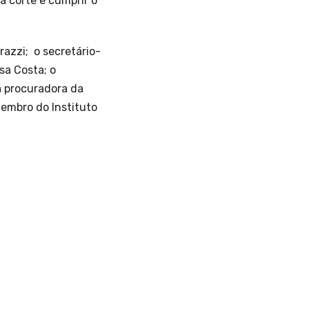
a corte e cumprir o
azzi; o secretário-
sa Costa; o
 a procuradora da
membro do Instituto