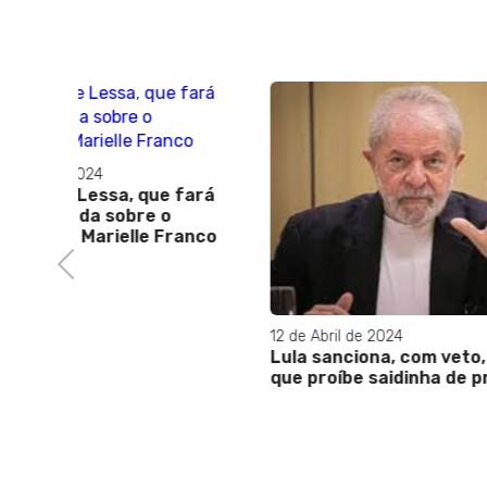
06 de Jun
"ALERJ 
plantio
AMBIEN
fará
anco
Previous
12 de Abril de 2024
Lula sanciona, com veto, projeto
que proíbe saidinha de presos