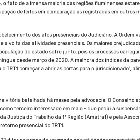
o, o fato de a imensa maioria das regiões fluminenses esta
cupação de leitos em comparação às registradas em outros
abelecimento dos atos presenciais do Judiciário. A Ordem 
e a volta das atividades presenciais. Os maiores prejudica
população do estado sofre junto, pois os processos carrega
à míngua desde março de 2020. A melhora dos índices da pa
 TRT1 começar a abrir as portas para o jurisdicionado", afi
itória batalhada há meses pela advocacia. O Conselho ac
 como terceiro interessado em maio - que pediu a suspens
a Justiça do Trabalho da 1ª Região (Amatra1) e pela Assoc
retorno presencial do TRT1.