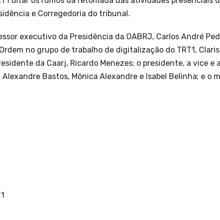
RT1 ditar os rumos da retomada das atividades presenciais d
idência e Corregedoria do tribunal.
essor executivo da Presidência da OABRJ, Carlos André Pedr
Ordem no grupo de trabalho de digitalização do TRT1, Claris
presidente da Caarj, Ricardo Menezes; o presidente, a vice e
 Alexandre Bastos, Mônica Alexandre e Isabel Belinha; e o 
T1