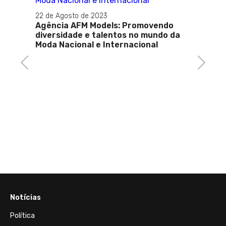
2023
odels: Promovendo
talentos no mundo da
e Internacional
Previous
Next
10 de Março de 2026
Mulheres vítimas de violênci
ter gratuidade na emissão d
documentos no Estado do Rio
Janeiro
Notícias
Política