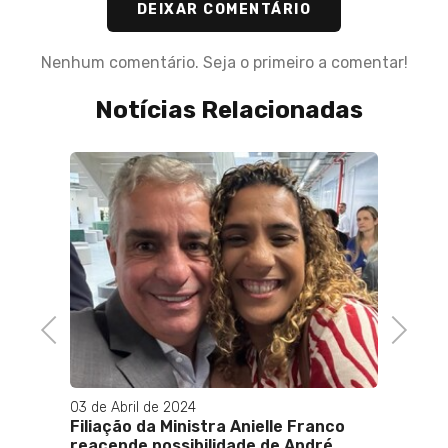
DEIXAR COMENTÁRIO
Nenhum comentário. Seja o primeiro a comentar!
Notícias Relacionadas
do
Previous
Next
03 de Abril de 2024
18 de 
Filiação da Ministra Anielle Franco
8 de J
reacende possibilidade de André
Póstu