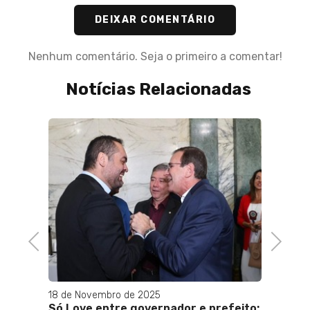
DEIXAR COMENTÁRIO
Nenhum comentário. Seja o primeiro a comentar!
Notícias Relacionadas
nol se
04 de 
tiva
MP: e
Bolso
para 
Previous
Next
no ga
18 de Novembro de 2025
Só Love entre governador e prefeito: