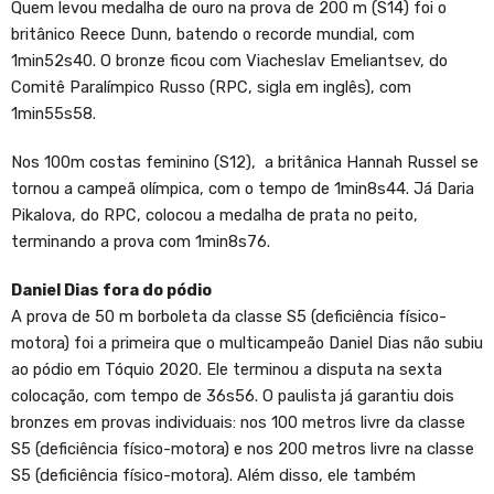
Quem levou medalha de ouro na prova de 200 m (S14) foi o
britânico Reece Dunn, batendo o recorde mundial, com
1min52s40. O bronze ficou com Viacheslav Emeliantsev, do
Comitê Paralímpico Russo (RPC, sigla em inglês), com
1min55s58.
Nos 100m costas feminino (S12), a britânica Hannah Russel se
tornou a campeã olímpica, com o tempo de 1min8s44. Já Daria
Pikalova, do RPC, colocou a medalha de prata no peito,
terminando a prova com 1min8s76.
Daniel Dias fora do pódio
A prova de 50 m borboleta da classe S5 (deficiência físico-
motora) foi a primeira que o multicampeão Daniel Dias não subiu
ao pódio em Tóquio 2020. Ele terminou a disputa na sexta
colocação, com tempo de 36s56. O paulista já garantiu dois
bronzes em provas individuais: nos 100 metros livre da classe
S5 (deficiência físico-motora) e nos 200 metros livre na classe
S5 (deficiência físico-motora). Além disso, ele também