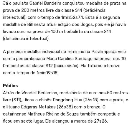
Já o paulista Gabriel Bandeira conquistou medalha de prata na
prova de 200 metros livre da classe S14 (deficiência
intelectual), com o tempo de 1min52s74. Esta é a segunda
medalha de Bill nesta atual edição dos Jogos, pois ele já havia
levado ouro na prova de 100 m borboleta da classe S14
(deficiência intelectual).
A primeira medalha individual no feminino na Paralimpíada veio
com a pernambucana Maria Carolina Santiago na prova dos 10
0m costas da classe S12 (baixa visão). Ela faturou o bronze
com o tempo de 1min09s18.
Pódios
Atrás de Wendell Berlamino, medalhista de ouro nos 50 metros
livre (S11), ficou o chinês Dongdong Hua (26s18) com a prata, e
o lituano Edgaras Matakas (26s38) com o bronze. O
catarinense Matheus Rheine de Souza também competiu e
ficou em sexto lugar. Ele alcançou a marca de 27s26.