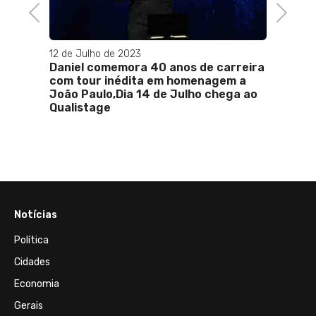
Previous
Next
12 de Julho de 2023
28 de 
vão
Daniel comemora 40 anos de carreira
Baco E
com tour inédita em homenagem a
e Anu
João Paulo,Dia 14 de Julho chega ao
Qualistage
Notícias
Política
Cidades
Economia
Gerais