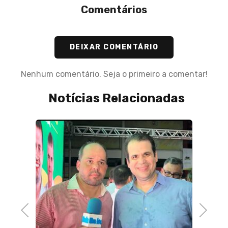
Comentários
DEIXAR COMENTÁRIO
Nenhum comentário. Seja o primeiro a comentar!
Notícias Relacionadas
:
05 de 
Prefe
erias
Alexa
incon
Previous
Next
Castr