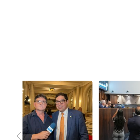
05 de Out
Erro ao
derrubo
Facebo
Previous