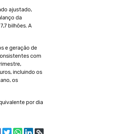
tado ajustado,
alanço da
,7 bilhões. A
os e geração de
 consistentes com
rimestre,
ros, incluindo os
ano, os
quivalente por dia