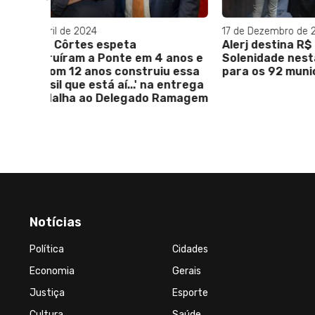
17 de Dezembro de 2025
Alerj destina R$ 220 milhões em
 anos e
Solenidade nesta sexta-feira
u essa
para os 92 municípios fluminenses
 entrega
Ramagem
Notícias
Política
Cidades
Economia
Gerais
Justiça
Esporte
Cultura
Saúde