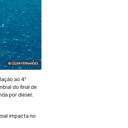
lação ao 4º
ial do final de
da por diesel,
bial impacta no