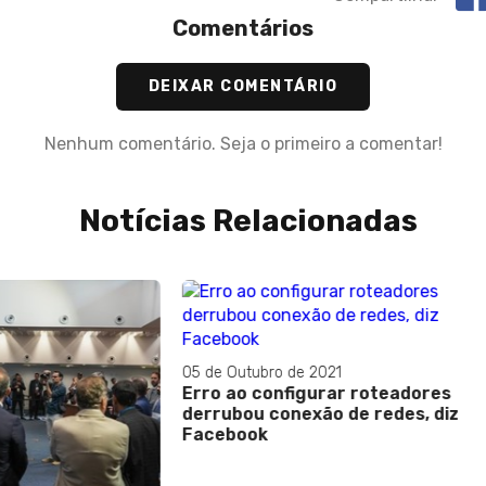
Comentários
DEIXAR COMENTÁRIO
Nenhum comentário. Seja o primeiro a comentar!
Notícias Relacionadas
ubro de 2021
18 de Fevereiro de 2023
 configurar roteadores
SALÁRIO: Servidores fede
u conexão de redes, diz
terão reajuste salarial lin
ok
7,8%, e no Auxílio Aliment
43,6%