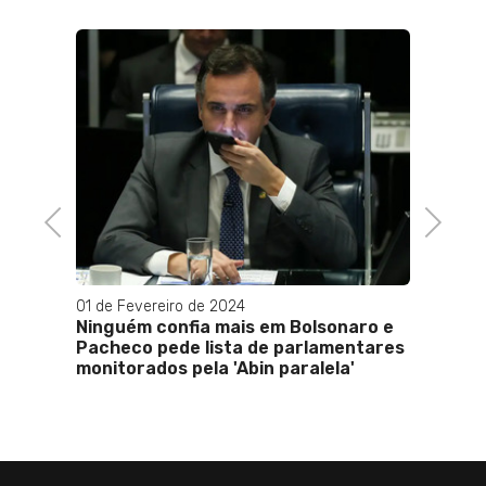
16 de Abri
CPI DE 8
governo
invasão
Previous
Next
01 de Fevereiro de 2024
Ninguém confia mais em Bolsonaro e
Pacheco pede lista de parlamentares
monitorados pela 'Abin paralela'