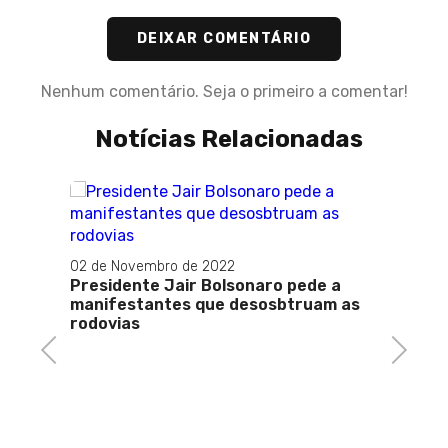
DEIXAR COMENTÁRIO
Nenhum comentário. Seja o primeiro a comentar!
Notícias Relacionadas
10 de O
Bolso
02 de Novembro de 2022
veto d
Presidente Jair Bolsonaro pede a
saúde
manifestantes que desosbtruam as
rodovias
Previous
Next