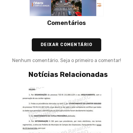
Comentários
DEIXAR COMENTÁRIO
Nenhum comentário. Seja o primeiro a comentar!
Notícias Relacionadas
13 de J
Búzio
Alian
Alexa