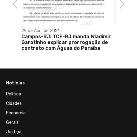
Previous
Next
29 de Abril de 2024
erj é
Campos-RJ: TCE-RJ manda Wladimir
e
Garotinho explicar prorrogação de
contrato com Águas do Paraíba
Notícias
Política
Cidades
Economia
Gerais
Justiça