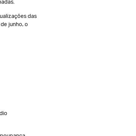
hadas.
ualizações das
 de junho, o
dio
 poupança,