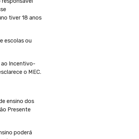
o responsável
sse
no tiver 18 anos
re escolas ou
 ao Incentivo-
esclarece o MEC.
de ensino dos
tão Presente
nsino poderá