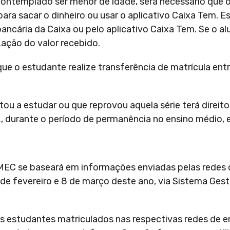
ontemplado ser menor de idade, será necessário que 
ara sacar o dinheiro ou usar o aplicativo Caixa Tem. E
cária da Caixa ou pelo aplicativo Caixa Tem. Se o alu
zação do valor recebido.
ue o estudante realize transferência de matrícula ent
ou a estudar ou que reprovou aquela série terá direito
z, durante o período de permanência no ensino médio, 
o MEC se baseará em informações enviadas pelas redes 
9 de fevereiro e 8 de março deste ano, via Sistema Ges
 estudantes matriculados nas respectivas redes de e