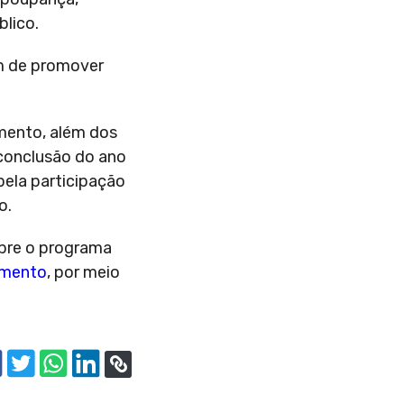
lico.
ém de promover
mento, além dos
 conclusão do ano
 pela participação
o.
bre o programa
imento
, por meio