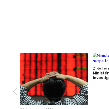
21 de Fev
rá
Ministér
investig
Previous