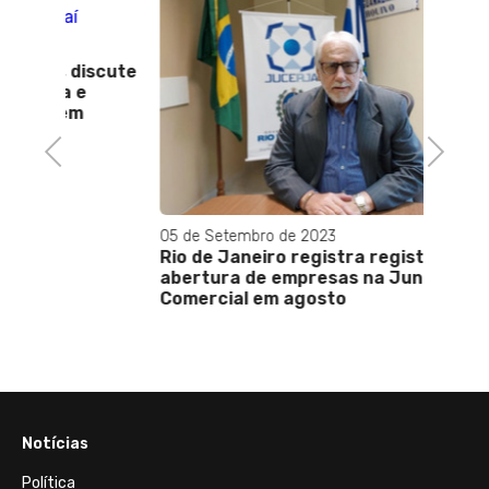
iscute
13 de M
e
Bruna
Refor
critér
Previous
Next
fiscai
05 de Setembro de 2023
Rio de Janeiro registra registro de
abertura de empresas na Junta
Comercial em agosto
Notícias
Política