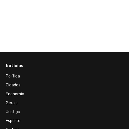
17 de J
Em en
que P
terror
estad
Notícias
Política
Cidades
Economia
Gerais
Justiça
Esporte