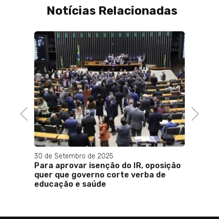
Notícias Relacionadas
14 de Setembro de 2021
CNI: confiança do empresário cai 
pontos em setembro
Previous
Next
25
ão do IR, oposição
corte verba de