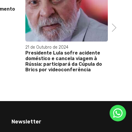
amento
Next
21 de Outubro de 2024
22 de Se
Presidente Lula sofre acidente
Ainda n
doméstico e cancela viagem à
respond
Rússia: participará da Cúpula do
Brics por videoconferência
Newsletter