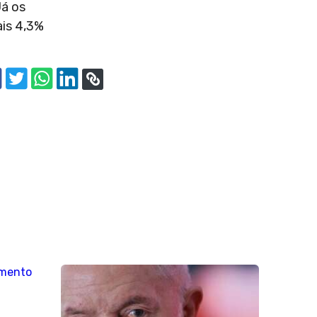
Já os
ais 4,3%