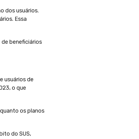
o dos usuários.
ários. Essa
de beneficiários
e usuários de
023, o que
nquanto os planos
bito do SUS,