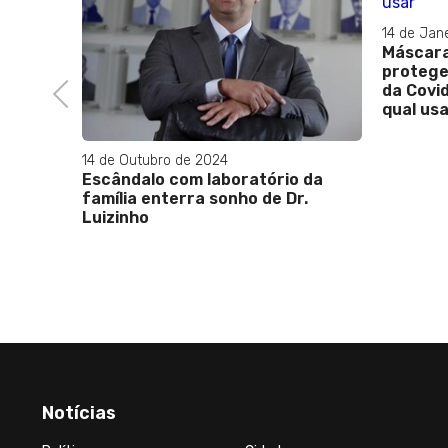
14 de Jan
Máscara
il;
protege
 Malaui
da Covid
Previous
qual us
14 de Outubro de 2024
Escândalo com laboratório da
família enterra sonho de Dr.
Luizinho
Notícias