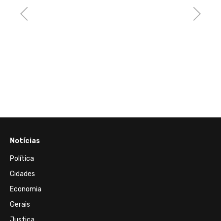
Previous
Next
20 de J
nse e
Zion 
Olímpi
Notícias
Política
Cidades
Economia
Gerais
Justiça