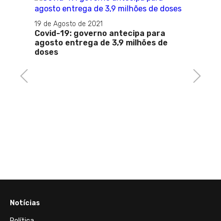
19 de Agosto de 2021
09 de 
çam
Covid-19: governo antecipa para
Saúde:
 Castro
agosto entrega de 3,9 milhões de
para 
doses
Previous
Next
Notícias
Política