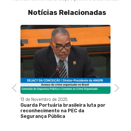
Notícias Relacionadas
Previous
Next
13 de Novembro de 2025
13 de M
mas de
Guarda Portuária brasileira luta por
Rafae
tregas
reconhecimento na PEC da
a dep
Segurança Pública
Cristã
s
uro