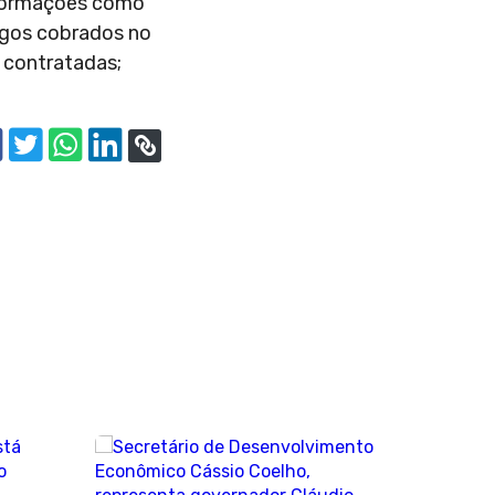
nformações como
rgos cobrados no
o contratadas;