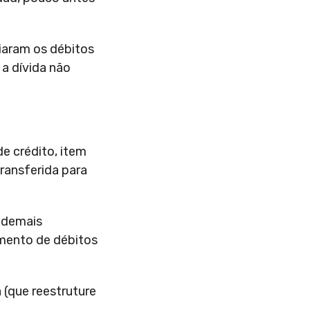
iaram os débitos
 a dívida não
de crédito, item
transferida para
s demais
mento de débitos
 (que reestruture