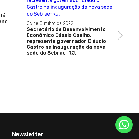
stá
eno
06 de Outubro de 2022
Secretário de Desenvolvimento
Next
Econômico Cássio Coelho,
representa governador Cláudio
Castro na inauguração da nova
sede do Sebrae-RJ.
12 de Mai
Lula na
destino
serão i
Brasil
Newsletter