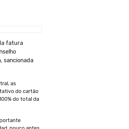
da fatura
onselho
a, sancionada
ral, as
tativo do cartão
 100% do total da
mportante
ddad, pouco antes