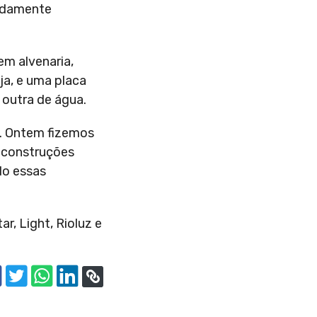
madamente
em alvenaria,
ja, e uma placa
 outra de água.
o. Ontem fizemos
 construções
do essas
r, Light, Rioluz e