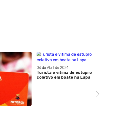
03 de Abril de 2024
23 de Ou
Turista é vítima de estupro
Governa
coletivo em boate na Lapa
assina
Atlânti
Next