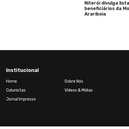
Niterói divulga lista dos
beneficiários da Moeda So
Arariboia
Institucional
Home
Sobre Nós
Colunistas
Vídeos & Mídias
Jornal Impresso