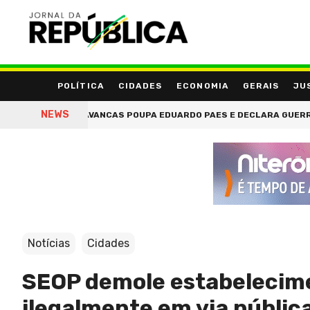
POLÍTICA
CIDADES
ECONOMIA
GERAIS
JU
NEWS
TRAVANCAS POUPA EDUARDO PAES E DECLARA GUERRA APENA
Notícias
Cidades
SEOP demole estabelecime
ilegalmente em via públic